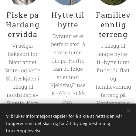
Fiske på
Hytte til
Familiev
Hardang
hytte
ennlig
ervidda
terreng
Dyranut er et
perfekt sted å
Vi selger
I tillegg til
starte turen
fiskekort for
lengre hytte-
din på. Herfra
blant annet
til-hytte turer
kan du følge
Store- og Vetle
finner du flatt
stier mot
Skifteskjøen i
og
Kjeldebu,Finse
tillegg til
familievennlig
,Krekkja, Stikk
nordsiden av
terreng på
stuv,
Bjoreio. Kom
Hardangervid
Rauhelleren,
innom for mer
da. Ta med
Vi bruker informasjonskapsler for å sikre at nettsiden vår
Sandhaug
info om
hele familien
fungerer som det skal, og for å tilby deg best mulig
Rembedalsete
fiskekort og
og opplev
brukeropplevelse.
r osv. Vi stiller
fiskeplasser!
vidda!