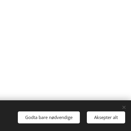
Languages
Godta bare nødvendige
Aksepter alt
Norsk
English