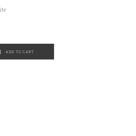
ite
ADD TO CART