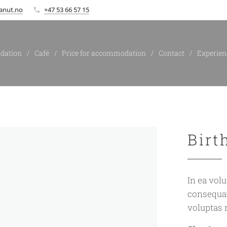
anut.no
+47 53 66 57 15
dation
Café
Price for accommodation
Contact
Experien
Birt
In ea vol
consequat
voluptas n