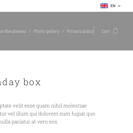
EN
ce the plateau
Photo gallery
Privacy policy
Cart
hday box
uptate velit esse quam nihil molestiae
ur vel illum qui dolorem eum fugiat quo
ulla pariatur at vero eos.