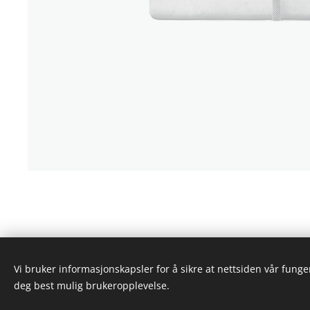
Vi bruker informasjonskapsler for å sikre at nettsiden vår funger
All rights reserved ©
Dyranut Turist
deg best mulig brukeropplevelse.
Cookies